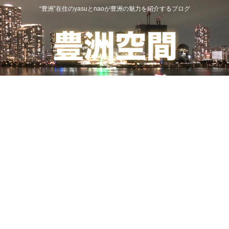
“豊洲”在住のyasuとnaoが豊洲の魅力を紹介するブログ