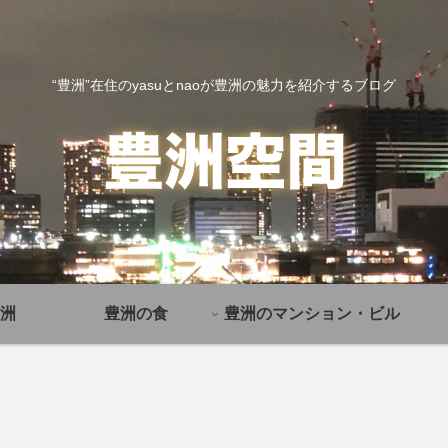
“豊洲”在住のyasuとnaoが豊洲の魅力を紹介するブログ
洲
豊洲の食
豊洲のマンション・ビル