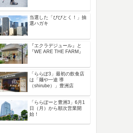
当選した「びびとく！」抽
選ハガキ
『エクラデジュール』と
『WE ARE THE FARM』
「ららぽ3」最初の飲食店
は「麺や一途 導
（shirube）」豊洲店
「ららぽーと豊洲3」6月1
日（月）から順次営業開
始！