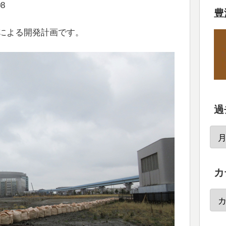
08
豊
産による開発計画です。
過
カ