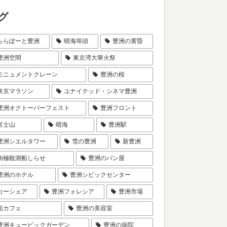
グ
ららぽーと豊洲
晴海埠頭
豊洲の黄昏
豊洲空間
東京湾大華火祭
モニュメントクレーン
豊洲の桜
東京マラソン
ユナイテッド・シネマ豊洲
豊洲オクトーバーフェスト
豊洲フロント
富士山
晴海
豊洲駅
豊洲シエルタワー
雪の豊洲
新豊洲
南極観測船しらせ
豊洲のパン屋
豊洲のホテル
豊洲シビックセンター
カーシェア
豊洲フォレシア
豊洲市場
船カフェ
豊洲の美容室
豊洲キュービックガーデン
豊洲の病院