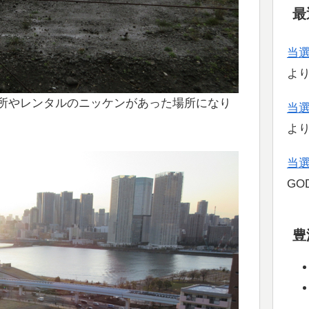
最
当
よ
所やレンタルのニッケンがあった場所になり
当
よ
当
GOD
豊