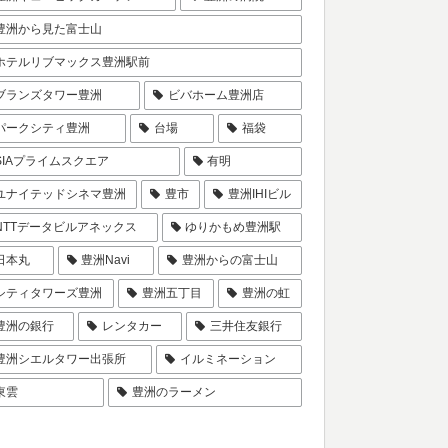
豊洲から見た富士山
ホテルリブマックス豊洲駅前
ブランズタワー豊洲
ビバホーム豊洲店
パークシティ豊洲
台場
福袋
SIAプライムスクエア
有明
ユナイテッドシネマ豊洲
豊市
豊洲IHIビル
NTTデータビルアネックス
ゆりかもめ豊洲駅
日本丸
豊洲Navi
豊洲からの富士山
シティタワーズ豊洲
豊洲五丁目
豊洲の虹
豊洲の銀行
レンタカー
三井住友銀行
豊洲シエルタワー出張所
イルミネーション
東雲
豊洲のラーメン