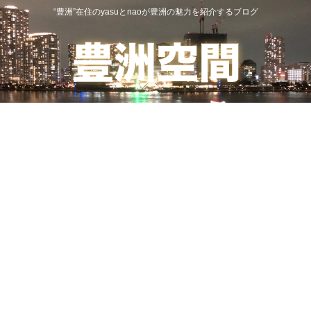
“豊洲”在住のyasuとnaoが豊洲の魅力を紹介するブログ