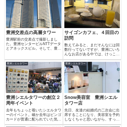
豊洲交差点の高層タワー
サイゴンカフェ、４回目の
訪問
豊洲駅前の交差点で撮影しまし
た。豊洲センタービルNTTデータ
数えてみると、まだそんなには回
とアネックスビル。そして、豊洲
数行ってないですが、豊洲にいろ
シエルタワーです。こんな写真が
んなお店がある中では、けっこう
簡単に撮れるなんて・・・広角レ
リピートさせてもらっているお店
ンズ楽しすぎ〜っ♪
です。手前はジャスミン茶（650
豊洲シエルタワー
豊洲シエルタワー
円）とマンゴヤンオレンジ（値段
忘れました）。マンゴーリキュー
ル（マンゴヤン）をオレンジで...
豊洲シエルタワーの創立２
Snow美容室 豊洲シエル
周年イベント
タワー店
去年もちょっと覗いたシエルタワ
先日、友達の結婚式の二次会に出
ーのイベント。確か去年はビンゴ
席することになり、美容室を予約
カードが普通に配られていた気が
しなくちゃと思いながら、すっか
しますが、今年は２０００円以上
り忘れて前日になっていました。