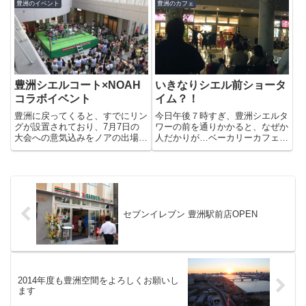
の買い物で一枚もらえるようにな
当然ららぽーとのUNIXは予約で
豊洲のイベント
豊洲のカフェ
っていました。イベントは今回は
いっぱい。けんもほろろな感じで
子供カラオケ大会など子供のイベ
断られてしまいました＾＾；そう
ントが増えたようです。今年は
いえばシエルタワーに美容室が...
ビ...
豊洲シエルコート×NOAH
いきなりシエル前ショータ
コラボイベント
イム？！
豊洲に戻ってくると、すでにリン
今日午後７時すぎ、豊洲シエルタ
グが設置されており、7月7日の
ワーの前を通りかかると、なぜか
大会への意気込みをノアの出場選
人だかりが…ベーカリーカフェの
手たちが語っていました。会場
ベルエメル前で歌っている人達の
は、ご覧のとおりかなりのかなり
一団がいました。な、何？（結婚
盛況。観客は100人以上は、いた
式の２次会？）朝食べる食パンを
と思います。観客には子どもたち
買うのにベルエメルに入るとレジ
が多かったので選手たちがあま
にショーのチラシが置いてあり
り...
ま...
セブンイレブン 豊洲駅前店OPEN
2014年度も豊洲空間をよろしくお願いし
ます