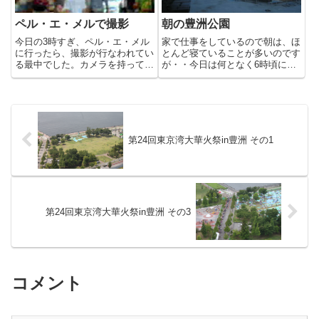
ペル・エ・メルで撮影
朝の豊洲公園
今日の3時すぎ、ペル・エ・メル
家で仕事をしているので朝は、ほ
に行ったら、撮影が行なわれてい
とんど寝ていることが多いのです
る最中でした。カメラを持ってな
が・・今日は何となく6時頃に目
かったので、写真は携帯からで
が覚めたので「豊洲公園」に散歩
す。レジのところに、ペル・エ・
に出かけてみました。昼間や夜と
メルのエプロンをつけた女の子が
は、また違って朝の豊洲は、すが
立っていて、「いらっしゃいま
すがし〜い。久々の快晴で気持ち
せ」とかいうセリフを撮影してい
が良かったです。朝早く起き
る様...
て、...
第24回東京湾大華火祭in豊洲 その1
第24回東京湾大華火祭in豊洲 その3
コメント