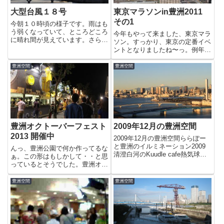
大型台風１８号
東京マラソンin豊洲2011
その1
今朝１０時頃の様子です。雨はも
う弱くなっていて、ところどころ
今年もやって来ました、東京マラ
に晴れ間が見えています。さらに
ソン。すっかり、東京の定番イベ
約一時間後。青空が広がってきま
ントとなりましたね〜っ。例年、
した。風のほうはかなり強く、白
雨が降ったり寒かったりとコンデ
い波が沢山見えています。新豊洲
ションが悪かったのですが今年は
豊洲空間
豊洲空間
方面の工事中の道は波しぶきをか
天候に恵まれました。開発が進
ぶっている模様。強い風が大気
み、景色を変えた豊洲の街をラン
の...
ナーが走るのが楽しみです。
豊洲オクトーバーフェスト
2009年12月の豊洲空間
2013 開催中
2009年12月の豊洲空間ららぽー
と豊洲のイルミネーション2009
んっ、豊洲公園で何か作ってるな
清澄白河のKuudle cafe熱気球体
ぁ。この形はもしかして・・と思
験・子育て応援フェスタスタミナ
っているとそうでした。豊洲オク
焼肉苑 豊洲駅前店お台場ヴィー
トーバーフェスト2013！7月19日
ナスフォートのアウトレット施設
（金）から始まりました。夜は結
豊洲空間
豊洲空間
豊洲のイルミネーション2009ス
構涼しくてビールをガンガン飲む
タミナ焼肉苑...
感じではなく、席も十分座れる空
きがありましたがかなりの...