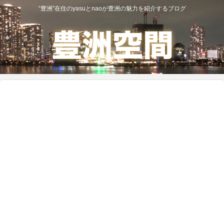
“豊洲”在住のyasuとnaoが豊洲の魅力を紹介するブログ