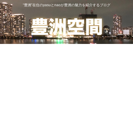
“豊洲”在住のyasuとnaoが豊洲の魅力を紹介するブログ