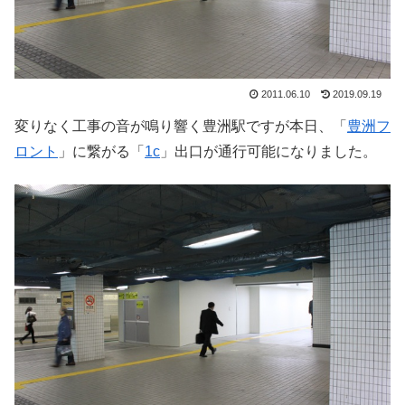
2011.06.10
2019.09.19
変りなく工事の音が鳴り響く豊洲駅ですが本日、「
豊洲フ
ロント
」に繋がる「
1c
」出口が通行可能になりました。