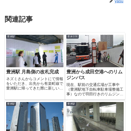
yasu
関連記事
豊洲駅
豊洲空間
豊洲駅 月島側の改札完成
豊洲から成田空港へのリム
ジンバス
ネズミさんからコメントにて情報
をいただき、出先から有楽町線で
現在、駅前の交通広場が工事中
豊洲駅に帰ってきた際に新しい改
（豊洲駅地下自転車駐車場整備工
札をチェックしてきました。警備
事）なので羽田行きのリムジンが
員さんが新しい改札と誘導してい
こんなところに停車してるんだ
たのですぐに場所はわかりまし
な〜っと思っていると・・んっ、
豊洲駅
豊洲駅
た。一列にしか並べない狭いエレ
成田空港?!なんと、本数は少ない
ベーターですが何回も階段を登ら
ですがついに豊洲から成田空港行
な...
きのリムジンバスが就航したよう
で...