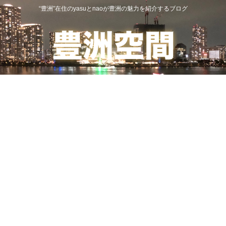
“豊洲”在住のyasuとnaoが豊洲の魅力を紹介するブログ