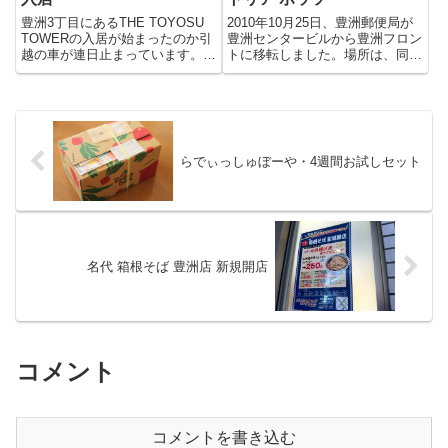
豊洲3丁目にあるTHE TOYOSU
2010年10月25日、豊洲郵便局が
TOWERの入居が始まったのか引
豊洲センタービルから豊洲フロン
越の車が連日止まっています。ロ
トに移転しました。場所は、同じ
ビーはホテルのようでかなり、ゴ
豊洲フロントのパン屋さん・ベル
ージャス。引っ越しする人は、ワ
ベ側の左角になります。最近は、
クワクでしょうね〜っ。この灯り
業務を効率化したようでスムーズ
が多くなればまた、豊洲の夜景が
に流れる様になりましたが以前の
変わります。⇒ TH...
豊洲郵便局は、混みまくっ...
らでぃっしゅぼーや・4週間お試しセット
名代 箱根そば 豊洲店 新規開店
コメント
コメントを書き込む