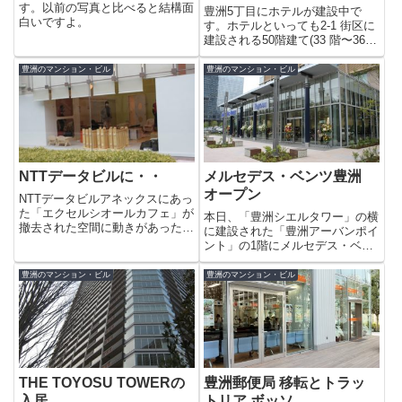
す。以前の写真と比べると結構面
豊洲5丁目にホテルが建設中で
白いですよ。
す。ホテルといっても2‐1 街区に
建設される50階建て(33 階〜36
階がホテルになる予定)ではな
く、6階建てのビジネスホテルの
豊洲のマンション・ビル
豊洲のマンション・ビル
ようです。場所は、うるおいの木
かげ道路にあるメトロコープ第一
豊洲を通り過ぎたすぐの...
NTTデータビルに・・
メルセデス・ベンツ豊洲
オープン
NTTデータビルアネックスにあっ
た「エクセルシオールカフェ」が
本日、「豊洲シエルタワー」の横
撤去された空間に動きがあったの
に建設された「豊洲アーバンポイ
で行ってみると・・なんと、託児
ント」の1階にメルセデス・ベン
所?豊洲には必要なものだと思い
ツ豊洲がオープンしていました。
ますがNTTデータビルに出来ると
豊洲に車のショールームはが出来
豊洲のマンション・ビル
豊洲のマンション・ビル
はびっくりしました。どうやら
るのは「Audi 豊洲ショールー
「企業内託児所」らしいです。...
ム」と「ボルボ・カーズ豊洲」に
続いて3社目です。最新のメル...
THE TOYOSU TOWERの
豊洲郵便局 移転とトラッ
入居
トリア ボッソ