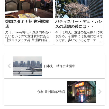
を変更して「はなてまり」にな
行った思い出があります。豊洲
っ...
で...
焼肉スタミナ苑 豊洲駅前
パティスリー・デュ・カシ
店
スの店舗の後には・・
先日、naoが珍しく焼き肉を食べ
今日は晴天。豊洲の桜も徐々に咲
たいというので豊洲駅前にある
き始め、今週中には見頃になりそ
【焼肉スタミナ苑 豊洲駅前店】
うです。歩いているとオーナーさ
に行ってきました。ここは、かな
んがビルを売却して3月末に閉店
り美味しいと評判で気にはなって
したパティスリー・デュ・カシス
いたのですが今まで行くタイミン
のビルに垂れ幕が・・。4月26日
グを逃していたので楽しみです。
洋菓子店 スマーイユNEW
お肉は、話題の究極の一本カル
OPEN。なんと別のケーキ屋...
ビ...
日本丸、晴海に寄港中
永利 豊洲駅前2号店