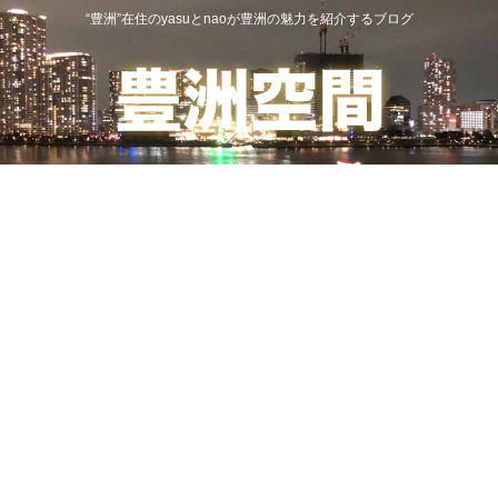
“豊洲”在住のyasuとnaoが豊洲の魅力を紹介するブログ