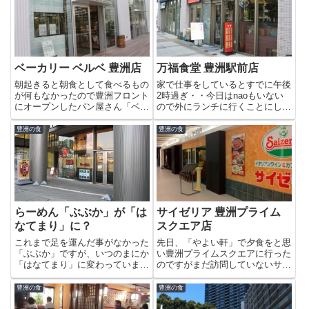
ベーカリー ベルベ 豊洲店
万福食堂 豊洲駅前店
朝起きると朝食として食べるもの
家で仕事をしているとすでに午後
が何もなかったので豊洲フロント
2時過ぎ・・今日はnaoもいない
にオープンしたパン屋さん「ベル
ので外にランチに行くことにしま
ベ 豊洲店」さんにnaoと行ってみ
した。「行ったことがないところ
ることにしました。ベルベさん
が良いな〜っ」と思いついたのが
豊洲の食
豊洲の食
は、神奈川に本店があるパン屋さ
シエルタワーにある【万福食堂
ん（神奈川地区に１3店舗）で東
豊洲駅前店】。ここは、夜は居酒
京には、世田谷区（上町店・池...
屋になり、いつも混んでいて行...
らーめん「ぶぶか」が「は
サイゼリア 豊洲プライム
なてまり」に？
スクエア店
これまで足を運んだ事がなかった
先日、「やよい軒」で夕食をと思
「ぶぶか」ですが、いつのまにか
い豊洲プライムスクエアに行った
「はなてまり」に変わっていまし
のですがまだ訪問していないサイ
た。一度も行かないうちになくな
ゼリアに入ってみることになりま
ってしまった…京風らーめん、３
した。サイゼリアは、珉珉（みん
豊洲の食
豊洲の食
９０円だそうです。以前「あかさ
みん）と同じく六本木でデスクワ
たな」というお店があって、店名
ークをしていた頃によくランチで