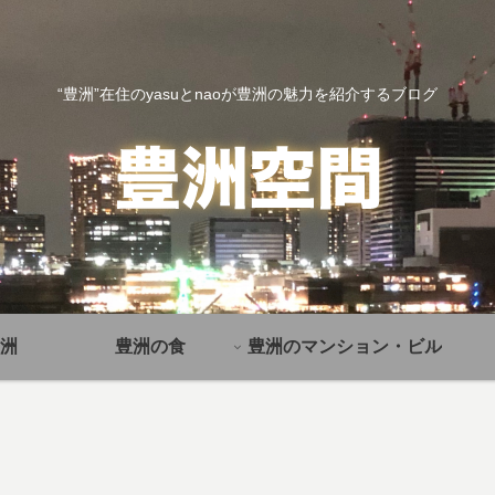
“豊洲”在住のyasuとnaoが豊洲の魅力を紹介するブログ
洲
豊洲の食
豊洲のマンション・ビル