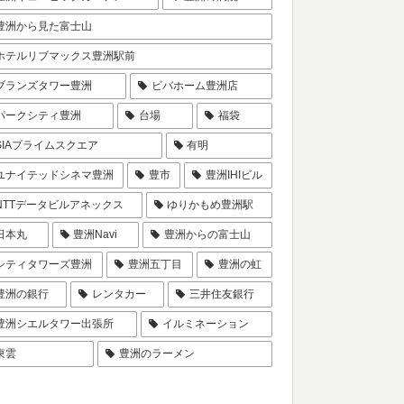
豊洲から見た富士山
ホテルリブマックス豊洲駅前
ブランズタワー豊洲
ビバホーム豊洲店
パークシティ豊洲
台場
福袋
SIAプライムスクエア
有明
ユナイテッドシネマ豊洲
豊市
豊洲IHIビル
NTTデータビルアネックス
ゆりかもめ豊洲駅
日本丸
豊洲Navi
豊洲からの富士山
シティタワーズ豊洲
豊洲五丁目
豊洲の虹
豊洲の銀行
レンタカー
三井住友銀行
豊洲シエルタワー出張所
イルミネーション
東雲
豊洲のラーメン