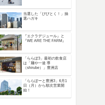
当選した「びびとく！」抽
選ハガキ
『エクラデジュール』と
『WE ARE THE FARM』
「ららぽ3」最初の飲食店
は「麺や一途 導
（shirube）」豊洲店
「ららぽーと豊洲3」6月1
日（月）から順次営業開
始！