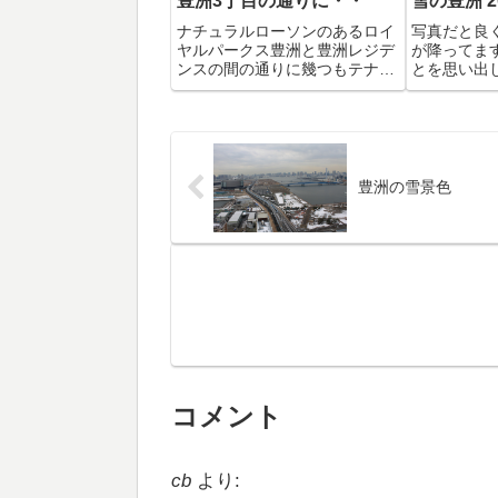
豊洲3丁目の通りに・・
雪の豊洲 2
ナチュラルローソンのあるロイ
写真だと良
ヤルパークス豊洲と豊洲レジデ
が降ってま
ンスの間の通りに幾つもテナン
とを思い出
トが入る場所があったのをご存
は、さすが
じでしょうか。ひとつは、クリ
気になりま
ーニング屋さんが入っています
が他は不動産屋さんが仮に入っ
ただけでしばらく空きスペース
でした。・・しか...
豊洲の雪景色
コメント
cb
より: