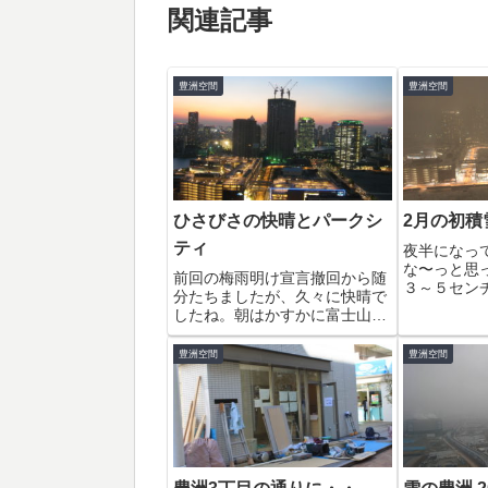
関連記事
豊洲空間
豊洲空間
ひさびさの快晴とパークシ
2月の初積
ティ
夜半になっ
な〜っと思っ
前回の梅雨明け宣言撤回から随
３～５セン
分たちましたが、久々に快晴で
だそう。豊
したね。朝はかすかに富士山も
見えていました。日没時間の豊
洲はやっぱり綺麗です。パーク
豊洲空間
豊洲空間
シティもずいぶん高くなったな
ぁ。。