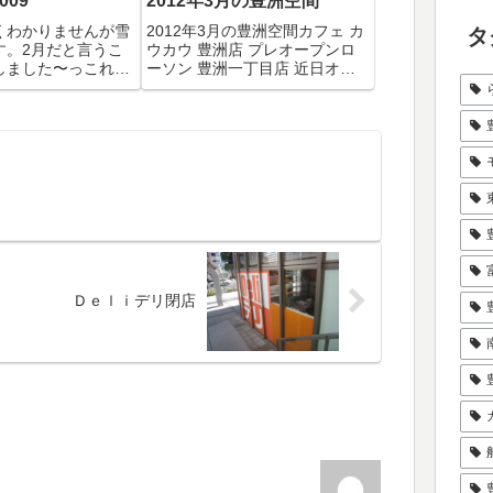
009
2012年3月の豊洲空間
くわかりませんが雪
2012年3月の豊洲空間カフェ カ
タ
す。2月だと言うこ
ウカウ 豊洲店 プレオープンロ
しました〜っこれで
ーソン 豊洲一丁目店 近日オー
に好きな散歩も行く
プン芸能人カレー部 豊洲店に行
せんね。
ってみた「豊洲Navi」更新中で
す雨上がりの黄昏千の花 閉店築
地が移転する豊洲新市場の工事
状況CAFE;HAUSで2...
Ｄｅｌｉデリ閉店