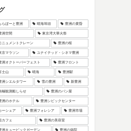
グ
ららぽーと豊洲
晴海埠頭
豊洲の黄昏
豊洲空間
東京湾大華火祭
モニュメントクレーン
豊洲の桜
東京マラソン
ユナイテッド・シネマ豊洲
豊洲オクトーバーフェスト
豊洲フロント
富士山
晴海
豊洲駅
豊洲シエルタワー
雪の豊洲
新豊洲
南極観測船しらせ
豊洲のパン屋
豊洲のホテル
豊洲シビックセンター
カーシェア
豊洲フォレシア
豊洲市場
船カフェ
豊洲の美容室
豊洲キュービックガーデン
豊洲の病院