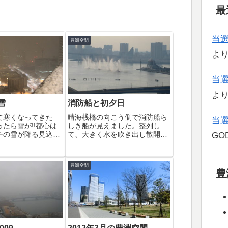
最
当
豊洲空間
よ
当
よ
雪
消防船と初夕日
て寒くなってきた
晴海桟橋の向こう側で消防船ら
当
たら雪が!!都心は
しき船が見えました。整列し
チの雪が降る見込み
て、大きく水を吹き出し散開、
GOD
洲も雪景色です。
再び整列を繰り返していまし
た。以前も見ましたが訓練なの
かな？初日の出よりもよく見え
豊洲空間
る初夕日です。雲が出てきてし
豊
まいましたが、これはこれで美
しいですね。夜はこれ...