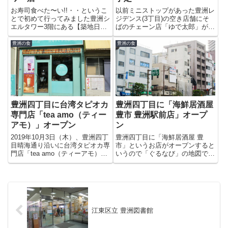
お寿司食べた〜い!!・・というこ
以前ミニストップがあった豊洲レ
とで初めて行ってみました豊洲シ
ジデンス(3丁目)の空き店舗にそ
エルタワー3階にある【築地日本
ばのチェーン店「ゆで太郎」が入
海】。近くにあるのになかなか行
るようです。この場所で需要があ
く機会がなかったんです。日曜の
るのかどうかは分かりませんが気
豊洲の食
豊洲の食
せいか、結構混んでいてカウンタ
軽におそばが食べられる店が出来
ー席へ。寿司屋に行くとめんどく
るのは良いかも。2009年8月17日
さいのでセットで頼んでしまう...
オープン予定だそうです...
豊洲四丁目に台湾タピオカ
豊洲四丁目に「海鮮居酒屋
専門店「tea amo（ティー
豊市 豊洲駅前店」オープ
アモ）」オープン
ン
2019年10月3日（木）、豊洲四丁
豊洲四丁目に「海鮮居酒屋 豊
目晴海通り沿いに台湾タピオカ専
市」というお店がオープンすると
門店「tea amo（ティーアモ）」
いうので「ぐるなび」の地図で場
がオーブンしました。豊洲店は、
所を確認すると、、、んんっ「つ
高円寺にある「tea amo（ティー
け麺 さとう」のビル!??あそこに
アモ）」の2号店になります。淡
そんな場所はないだろうと確認し
いグリーンの外観が印象的です。
たらどうもズレていたらしく（あ
りがち）。先日「田中学園」が...
江東区立 豊洲図書館