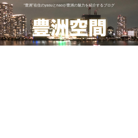
“豊洲”在住のyasuとnaoが豊洲の魅力を紹介するブログ