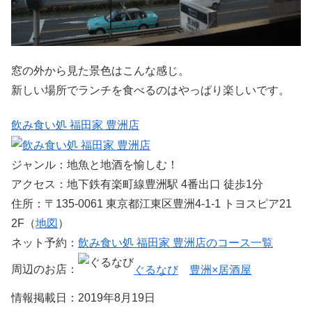
窓の外から見た景色はこんな感じ。
新しい場所でランチを食べるのはやっぱり楽しいです。
飲み食い処 福田家 豊洲店
ジャンル：地魚と地酒を愉しむ！
アクセス：地下鉄有楽町線豊洲駅 4番出口 徒歩1分
住所：〒135-0061 東京都江東区豊洲4-1-1 トヨスピア21
2F（
地図
）
ネット予約：
飲み食い処 福田家 豊洲店のコース一覧
周辺のお店：
ぐるなび
豊洲×居酒屋
情報掲載日：2019年8月19日