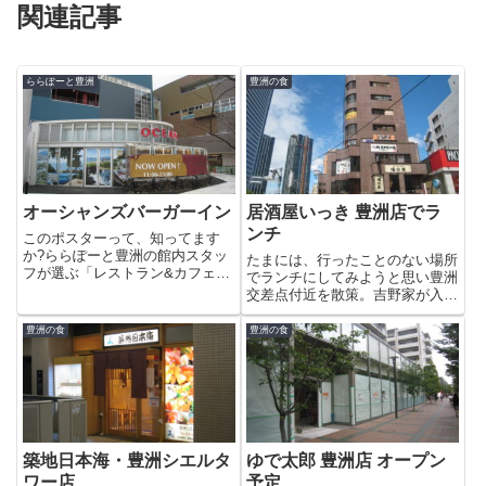
関連記事
ららぽーと豊洲
豊洲の食
オーシャンズバーガーイン
居酒屋いっき 豊洲店でラ
ンチ
このポスターって、知ってます
か?ららぽーと豊洲の館内スタッ
たまには、行ったことのない場所
フが選ぶ「レストラン&カフェ」
でランチにしてみようと思い豊洲
人気投票ベスト3のポスターで
交差点付近を散策。吉野家が入っ
す。最初、見たときに1位が「オ
ているビル、トヨスピアの4階に
ーシャンズバーガーイン」と知っ
ある居酒屋いっき 豊洲店のラン
豊洲の食
豊洲の食
てビックリ。実は、1年以上豊洲
チメニューの看板に5月6日、リ
にいるんですが「オーシャンズバ
ューアルオープンと書いてあった
ーガ...
ので入ってみることにしまし
た。...
築地日本海・豊洲シエルタ
ゆで太郎 豊洲店 オープン
ワー店
予定