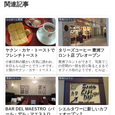
関連記事
ららぽーと豊洲
豊洲のカフェ
ヤクン・カヤ・トーストで
タリーズコーヒー 豊洲フ
フレンチトースト
ロント店 プレオープン
小春日和の暖かい天気に誘われ、
豊洲フロントができて、写真でこ
今日もららぽーとでランチです。
の空間の一部を切り取るとまるで
１階のヤクン・カヤ・トーストで
オフィス街のようです。ビルは、
Bセットを頼みました。カヤフレ
17日のオープンですがタリーズ
ンチトーストと半熟卵そしてコー
コーヒー 豊洲フロント店さんが
豊洲のカフェ
豊洲のカフェ
ヒーです。普段コーヒーに砂糖を
プレオープンしているということ
入れないたちなので、最初は甘さ
で行ってみることにしました。プ
に困ってしまいました。別世界
レオープンは朝9時から14時ま...
の...
BAR DEL MAESTRO（バ
シエルタワーに新しいカフ
ール・デル・マエストロ
ェオープン？