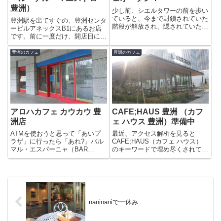
豊洲）
少し前、シエルタワーの前を歩い
ていると、今まで封鎖されていた
豊洲駅を出てすぐの、豊洲センタ
階段が解放され、隠されていた看
ービルアネックスB1にあるお店
板の覆いが取り外されようとして
です。前に一度だけ、開店日に行
いました。「何か新しいお店がオ
った事があります。今日はお茶で
ープンするのかな？」という
もしようかなという時に、店頭の
豊洲のカフェ
豊洲のカフェ
yasu。「いまさらそんなはずな
ドルチェセット（650円）が目に
いよ〜！」と私。しかし今日見た
止まったので入ってみました。開
と...
店当日はすごく混んでいて、お...
アロハカフェ カウカウ 豊
CAFE;HAUS 豊洲 （カフ
洲店
ェ ハウス 豊洲）準備中
ATMを使おうと思って「あいプ
最近、アクセス解析を見ると
ラザ」に行ったら「あれ?」バル
CAFE;HAUS（カフェ ハウス）
マル・エスパーニャ（BAR
のキーワードで埋め尽くされてい
MAR）が閉店していました。見
ます。やはり、皆さん気になって
てみると貼り紙がしてあって2月
いるようですね。看板がついたこ
11日〜2月25日まで工事するとの
とでお店らしくなりました。テラ
こと。3月1日には、アロハカフ
ス席も設置されています。
ェ カウカウ（kaukau）...
naninaniで一休み