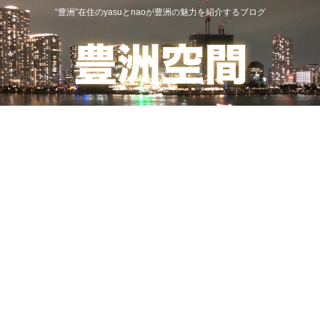
“豊洲”在住のyasuとnaoが豊洲の魅力を紹介するブログ