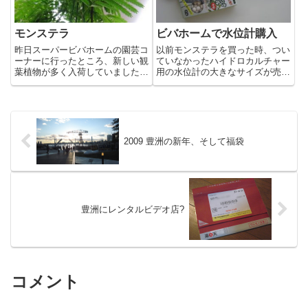
モンステラ
ビバホームで水位計購入
昨日スーパービバホームの園芸コ
以前モンステラを買った時、つい
ーナーに行ったところ、新しい観
ていなかったハイドロカルチャー
葉植物が多く入荷していました。
用の水位計の大きなサイズが売ら
バレンタインデーを意識して、男
れていたので購入しました。水が
性のデスク上に置くような観葉植
どれぐらい入っているかわかるガ
物の寄せ植えも並んでいます。私
ラス容器等は別として、水位計は
が注目したのは、大きな切れ込み
大事です。特にモンステラのよう
のある80センチほどのモンステ...
な大きな植物は、水が入ってい
る...
2009 豊洲の新年、そして福袋
豊洲にレンタルビデオ店?
コメント