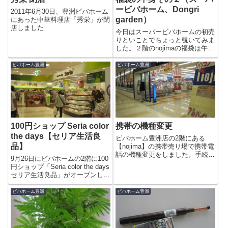
ービバホーム、Dongri
2011年6月30日、豊洲ビバホーム
garden）
にあった中華料理店「秀栄」が閉
店しました
今日はスーパービバホームの初売
りといことでちょっと覗いてみま
した。２階のnojimaの福袋は午後
に行ったところ、あとかたも無く
なっていました。販売してたんで
ビバホーム豊洲
ビバホーム豊洲
すよね？？１Fには女性用のヘア
ケア用品等を詰めた福袋がありま
した。が、注目を引いたの...
100円ショップ Seria color
携帯の機種変更
the days【セリア生活良
ビバホーム豊洲店の2階にある
品】
【nojima】の携帯売り場で携帯電
話の機種変更をしました。手続き
9月26日にビバホームの2階に100
をしていると愛用していたN900i
円ショップ「Seria color the days
は3年も使っていたことが判明
セリア生活良品」がオープンしま
(;^_^A アセアセ…そりゃ、電池
した。ららぽーとに100円ショッ
も切れやすいよね・・。というわ
プがあるのは、とても便利なので
ビバホーム豊洲
ビバホーム豊洲
けで新機種はSO7...
すが店舗が狭く、品数が限られて
いたので有明のTFTビルにあ...