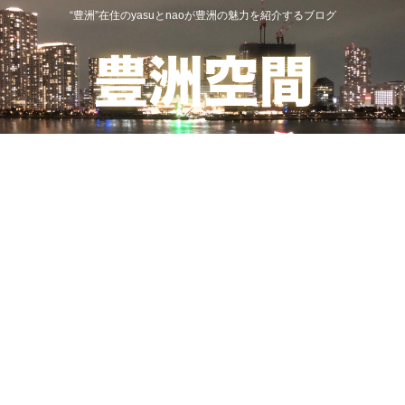
“豊洲”在住のyasuとnaoが豊洲の魅力を紹介するブログ