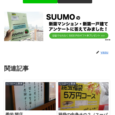
yasu
関連記事
ビバホーム豊洲
ららぽーと豊洲
秀栄 閉店
福袋の中身その２（スーパ