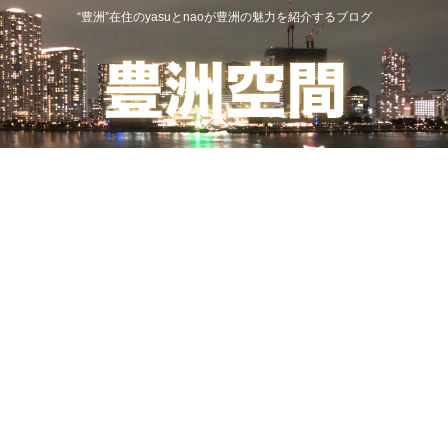
“豊洲”在住のyasuとnaoが豊洲の魅力を紹介するブログ