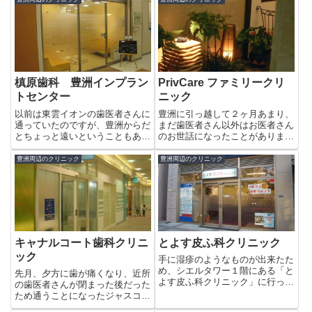
槙原歯科 豊洲インプラン
PrivCare ファミリークリ
トセンター
ニック
以前は東雲イオンの歯医者さんに
豊洲に引っ越して２ヶ月あまり、
通っていたのですが、豊洲からだ
まだ歯医者さん以外はお医者さん
とちょっと遠いということもあ
のお世話になったことがありませ
り、（私のものぐさもあり…）近
んでした。数日前、珍しく猛ダッ
場の歯医者さんを探していまし
シュしたせいで翌日から足が痛く
豊洲周辺のクリニック
豊洲周辺のクリニック
た。しかし、やっぱり歯は痛みだ
なり、しばらくがまんして歩いて
さないとなかなか行かなかった
いたのですが、やはり大晦日、お
り…で、とうとう奥歯が痛みだし
正月は歩く時期、そのうえ医院
たのを...
が...
キャナルコート歯科クリニ
とよす皮ふ科クリニック
ック
手に湿疹のようなものが出来たた
め、シエルタワー１階にある「と
先月、夕方に歯が痛くなり、近所
よす皮ふ科クリニック」に行って
の歯医者さんが閉まった後だった
みました。きれいな院内は静かで
ため通うことになったジャスコ東
クラシックがかかっていました。
雲店内のキャナルコート歯科クリ