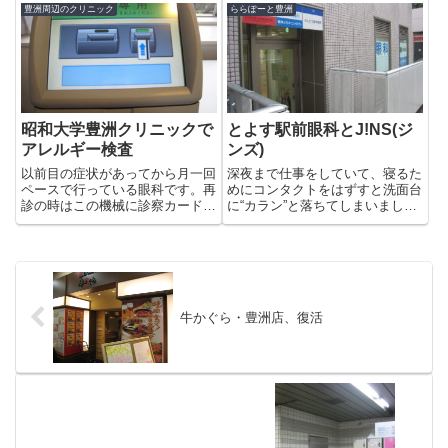
先生は日によって違うようです。
ニック。個室になっているため、
豊洲周辺のクリニック
ららぽーと豊洲
私を診てくれた火曜日の男性の先
中は通路と部屋で仕切られて迷路
生は、皮膚の状態を図に描いて
のようです。先月はいきなり親知
丁...
らずを抜くことを宣告され、大
学...
昭和大学豊洲クリニックで
とよす駅前眼科とJ!NS(ジ
アレルギー検査
ンズ)
以前目の症状があってから月一回
深夜まで仕事をしていて、寝るた
ペースで行っている眼科です。再
めにコンタクトをはずすと洗面台
診の時はこの機械に診察カードを
に“カラン”と落ちてしまいまし
通すと、受付票が発行されます。
た。ああっ、こんな時に限って蓋
眼科の場所まで行き、クリアファ
をしていない！落ちてしまったの
イルにその受付票を入れて待つ仕
か、必死に探してもどうしても見
組みです。いつも眼科の前は誰か
つかりませんでした。自分
しら待っています。先月は視
（yasu）は、「円錐角膜」とい
力、...
う病...
牛かぐら・豊洲店、復活