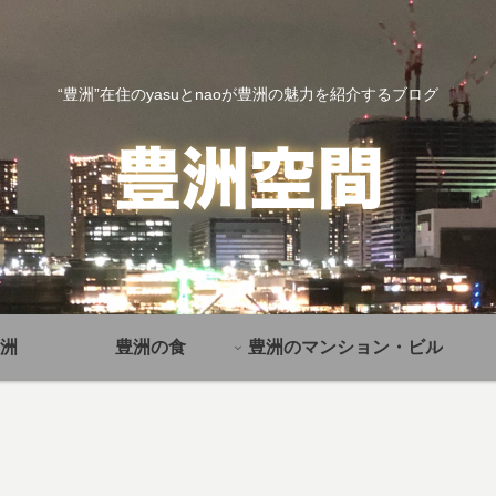
“豊洲”在住のyasuとnaoが豊洲の魅力を紹介するブログ
洲
豊洲の食
豊洲のマンション・ビル