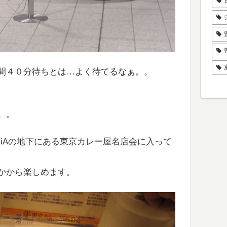
間４０分待ちとは…よく待てるなぁ。。
。。
CiAの地下にある東京カレー屋名店会に入って
かから楽しめます。