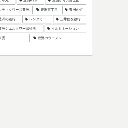
日本丸
豊洲Navi
豊洲からの富士山
シティタワーズ豊洲
豊洲五丁目
豊洲の虹
豊洲の銀行
レンタカー
三井住友銀行
豊洲シエルタワー出張所
イルミネーション
東雲
豊洲のラーメン