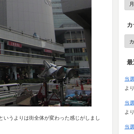
カ
最
当
よ
当
よ
というよりは街全体が変わった感じがしまし
当