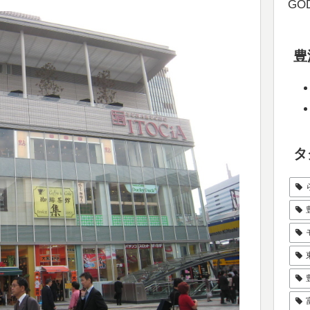
GOD
豊
タ