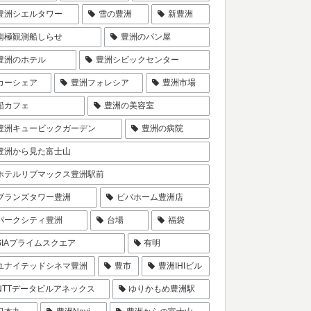
豊洲シエルタワー
雪の豊洲
新豊洲
南極観測船しらせ
豊洲のパン屋
豊洲のホテル
豊洲シビックセンター
カーシェア
豊洲フォレシア
豊洲市場
船カフェ
豊洲の美容室
豊洲キュービックガーデン
豊洲の病院
豊洲から見た富士山
ホテルリブマックス豊洲駅前
ブランズタワー豊洲
ビバホーム豊洲店
パークシティ豊洲
台場
福袋
SIAプライムスクエア
有明
ユナイテッドシネマ豊洲
豊市
豊洲IHIビル
NTTデータビルアネックス
ゆりかもめ豊洲駅