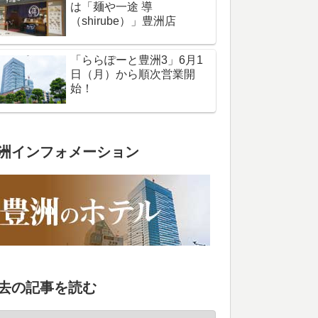
は「麺や一途 導
（shirube）」豊洲店
「ららぽーと豊洲3」6月1
日（月）から順次営業開
始！
洲インフォメーション
去の記事を読む