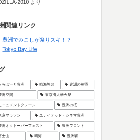
ZILLA-2010
より
洲関連リンク
豊洲でみこしが祭りスキ！？
Tokyo Bay Life
グ
ららぽーと豊洲
晴海埠頭
豊洲の黄昏
豊洲空間
東京湾大華火祭
モニュメントクレーン
豊洲の桜
東京マラソン
ユナイテッド・シネマ豊洲
豊洲オクトーバーフェスト
豊洲フロント
富士山
晴海
豊洲駅