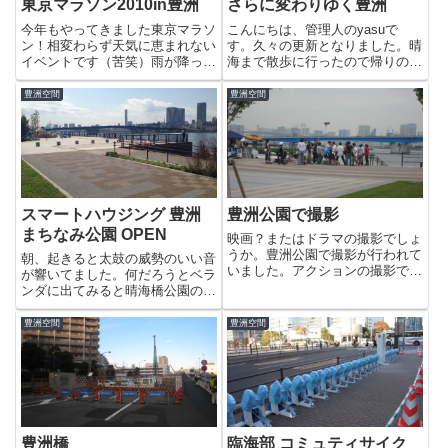
東京マラソン2010in豊洲
さらに変わりゆく豊洲
今年もやってきました東京マラソ
こんにちは、管理人のyasuで
ン！相変わらず天気に恵まれない
す。久々の更新となりました。晴
イベントです（苦笑）雨が降って
海まで散歩に行ったので帰りの晴
いたかと思いきや雪まで混じって
海大橋からパチリ。豊洲を一望で
いました。先頭集団が近づいてき
きる絶景スポットです。対岸のパ
豊洲空間
豊洲空間
たのでマンションから降りて応援
ークタワー晴海も外観が完成（一
に行ったのですが一瞬のうちに通
番奥のシルエット）、真ん中で光
り過ぎ、写真を取ることが出来
輝く「ららぽーと豊洲」の右横
ま...
に...
スマートハウジング 豊洲
豊洲公園で撮影
まちなみ公園 OPEN
映画？またはドラマの撮影でしょ
うか。豊洲公園で撮影が行われて
朝、起きると太鼓の威勢のいい音
いました。アクションの撮影で、
が響いてました。何だろうとベラ
ヒロインは女性のようです。朝か
ンダに出てみると晴海橋公園の新
ら夕方まで撮影は行われていたの
豊洲につながる通路の閉鎖箇所が
で、見た方もいらっしゃるかもし
無くなっていました。おやぁ?も
豊洲空間
豊洲空間
れないですね。キューティーハニ
しかして、住宅展示場がオープン
ー（？）っぽいコスチュームで
した?と思って行ってみると、そ
す...
うでした。どうやら本日オープ
ン...
豊洲橋
臨海部 コミュティサイク