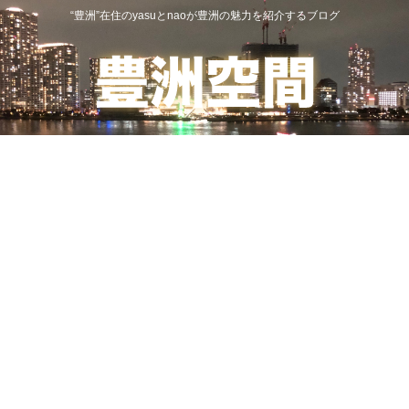
“豊洲”在住のyasuとnaoが豊洲の魅力を紹介するブログ