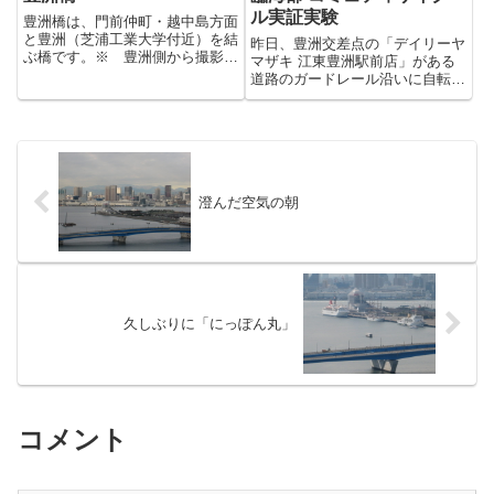
ル実証実験
豊洲橋は、門前仲町・越中島方面
と豊洲（芝浦工業大学付近）を結
昨日、豊洲交差点の「デイリーヤ
ぶ橋です。※ 豊洲側から撮影昨
マザキ 江東豊洲駅前店」がある
年の春頃に片側だけ開通して現
道路のガードレール沿いに自転車
在、第2期の工事中です。完成時
置き場が作られているのを見かけ
には、かなり広い道になる光景が
ました。こんな中途半端な自転車
想像できるので楽しみです（平成
置き場を作ってどうするんだろう
25（2013）年 3月に竣工）...
と思っていたのですがその日、ポ
ストに入っていた「こうとう区
報...
澄んだ空気の朝
久しぶりに「にっぽん丸」
コメント