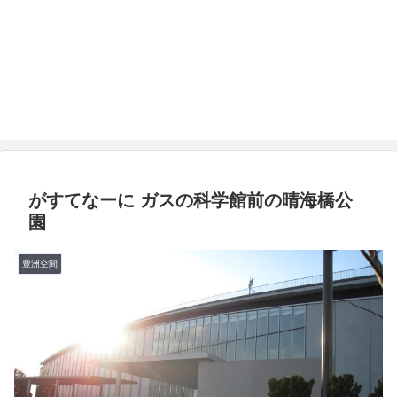
がすてなーに ガスの科学館前の晴海橋公
園
豊洲空間