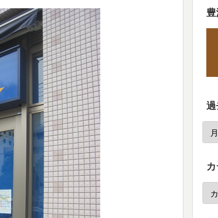
豊
過
カ