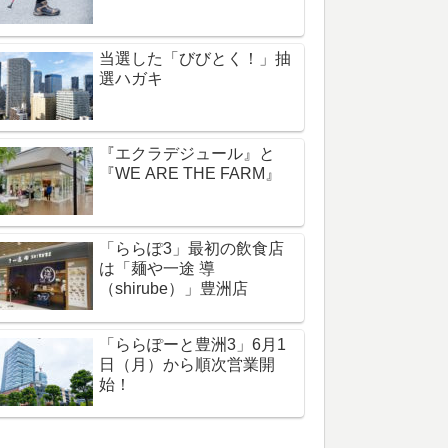
当選した「びびとく！」抽
選ハガキ
『エクラデジュール』と
『WE ARE THE FARM』
「ららぽ3」最初の飲食店
は「麺や一途 導
（shirube）」豊洲店
「ららぽーと豊洲3」6月1
日（月）から順次営業開
始！