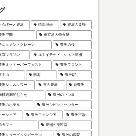
グ
ららぽーと豊洲
晴海埠頭
豊洲の黄昏
豊洲空間
東京湾大華火祭
モニュメントクレーン
豊洲の桜
東京マラソン
ユナイテッド・シネマ豊洲
豊洲オクトーバーフェスト
豊洲フロント
富士山
晴海
豊洲駅
豊洲シエルタワー
雪の豊洲
新豊洲
南極観測船しらせ
豊洲のパン屋
豊洲のホテル
豊洲シビックセンター
カーシェア
豊洲フォレシア
豊洲市場
船カフェ
豊洲の美容室
豊洲キュービックガーデン
豊洲の病院