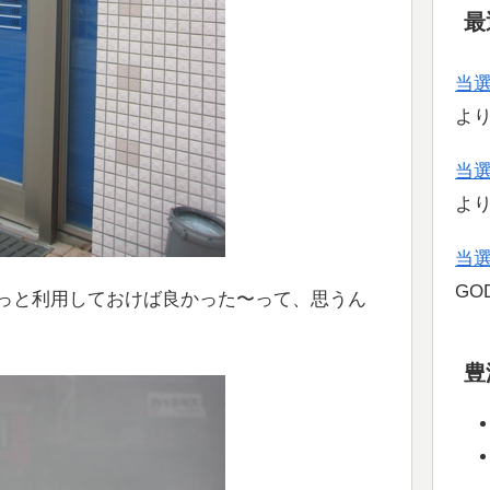
最
当
よ
当
よ
当
GOD
っと利用しておけば良かった〜って、思うん
豊