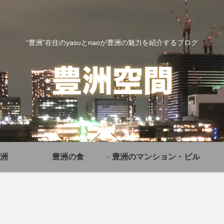
“豊洲”在住のyasuとnaoが豊洲の魅力を紹介するブログ
洲
豊洲の食
豊洲のマンション・ビル