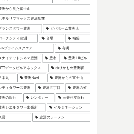
豊洲から見た富士山
ホテルリブマックス豊洲駅前
ブランズタワー豊洲
ビバホーム豊洲店
パークシティ豊洲
台場
福袋
SIAプライムスクエア
有明
ユナイテッドシネマ豊洲
豊市
豊洲IHIビル
NTTデータビルアネックス
ゆりかもめ豊洲駅
日本丸
豊洲Navi
豊洲からの富士山
シティタワーズ豊洲
豊洲五丁目
豊洲の虹
豊洲の銀行
レンタカー
三井住友銀行
豊洲シエルタワー出張所
イルミネーション
東雲
豊洲のラーメン