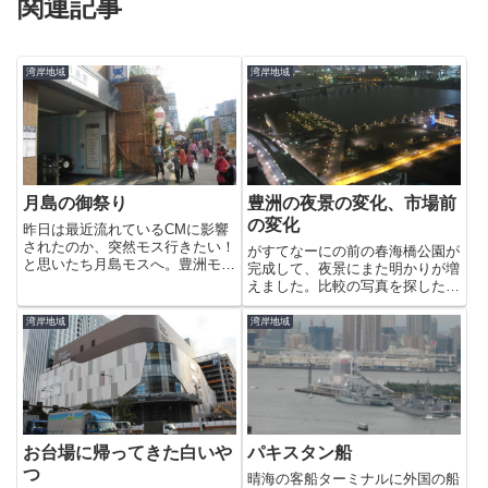
関連記事
湾岸地域
湾岸地域
月島の御祭り
豊洲の夜景の変化、市場前
の変化
昨日は最近流れているCMに影響
されたのか、突然モス行きたい！
がすてなーにの前の春海橋公園が
と思いたち月島モスへ。豊洲モス
完成して、夜景にまた明かりが増
はキッザニアにしかないのが残念
えました。比較の写真を探したの
です。出てみてびっくり、月島は
ですが、案外と良いものがないで
お祭りの真っ最中。沢山の人達が
す＾＾；下は今年１月２９日に撮
湾岸地域
湾岸地域
お祭りに参加して賑やかなこと！
った写真ですが、公園部分の変化
お隣の街なのに豊洲とは随分風
がわかるでしょうか？こちらは市
情...
場前です。いつもカルガモやオ
ナ...
お台場に帰ってきた白いや
パキスタン船
つ
晴海の客船ターミナルに外国の船