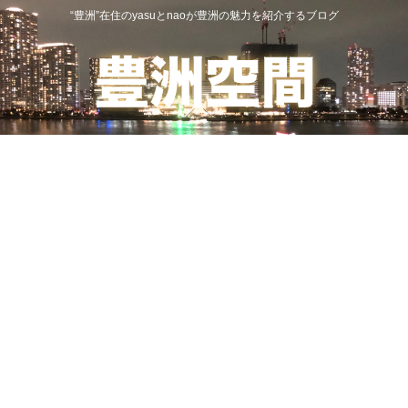
“豊洲”在住のyasuとnaoが豊洲の魅力を紹介するブログ