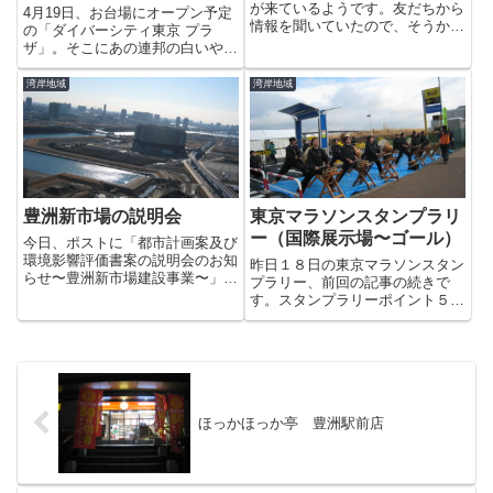
が来ているようです。友だちから
4月19日、お台場にオープン予定
情報を聞いていたので、そうか
の「ダイバーシティ東京 プラ
な？と似非望遠レンズで確認して
ザ」。そこにあの連邦の白いやつ
みると、船尾に月と星の国旗がは
が（↓）帰ってきました！そうで
ためいているのが見えました。夕
す、2009年夏にわずか52日間で
湾岸地域
湾岸地域
方の晴海方面です。船に灯りがと
約415万人を動員した1/1ガンダ
もっているのが見えます。すっか
ム。これだけの集客力があるのに
り...
撤去するのはもったいな...
豊洲新市場の説明会
東京マラソンスタンプラリ
ー（国際展示場〜ゴール）
今日、ポストに「都市計画案及び
環境影響評価書案の説明会のお知
昨日１８日の東京マラソンスタン
らせ〜豊洲新市場建設事業〜」と
プラリー、前回の記事の続きで
いうタイトルのチラシが入ってい
す。スタンプラリーポイント５に
ました。場所は豊洲文化センター
着きました。手前では都立江北高
で、２月２日と５日に行われるそ
校和太鼓部のみなさんが演奏中で
うです。あの広大な場所に平成２
す。かっこいいです。いよいよ、
４年には市場が出来るんですよ
スタンプラリーはあと一個。とこ
ね...
ろがここでどういうわけかここで
道...
ほっかほっか亭 豊洲駅前店