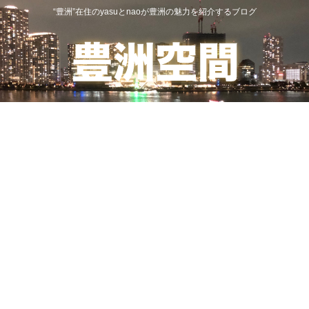
“豊洲”在住のyasuとnaoが豊洲の魅力を紹介するブログ