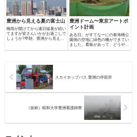
大...
豊洲から見える夏の富士山
豊洲ドーム〜東京アートポ
イント計画
梅雨が開けてから連日猛暑が続い
てますが皆さんいかがお過ごしで
ある日、がすてなーにの春海橋公
しょうか?早朝、豊洲から見えた
園側の空地に緑色の柵ができてい
夏の富士です。くれぐれも熱中症
ました。看板があって、どうやら
などにはお気をつけくださいね！
何かが作られるらしい。気づいた
日は、夜だったので改めて写真を
撮影しに行きました。概要を読ん
でみるとどうやらコレは、東京ア
ートポイント計画というプロジ
ェ...
スカイホップバス 豊洲の停留所
（仮称）昭和大学豊洲看護師寮