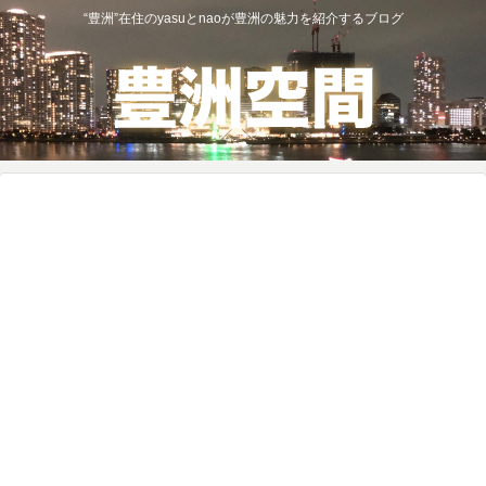
“豊洲”在住のyasuとnaoが豊洲の魅力を紹介するブログ