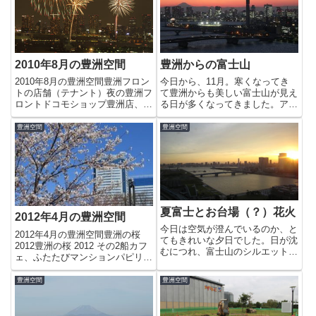
2010年8月の豊洲空間
豊洲からの富士山
2010年8月の豊洲空間豊洲フロン
今日から、11月。寒くなってき
トの店舗（テナント）夜の豊洲フ
て豊洲からも美しい富士山が見え
ロントドコモショップ豊洲店、豊
る日が多くなってきました。アイ
洲フロントに移転豊洲フロントビ
キャッチは、本日の夕方の富士山
ル第23回東京湾大華火祭in豊洲
です。また、きれいに撮影できた
豊洲空間
豊洲空間
（3）第23回東京湾大華火祭in豊
ら富士山の写真をアップしたいと
洲（2）第23回東京湾大華火祭in
思います。
豊洲（1）豊洲で...
夏富士とお台場（？）花火
2012年4月の豊洲空間
今日は空気が澄んでいるのか、と
2012年4月の豊洲空間豊洲の桜
てもきれいな夕日でした。日が沈
2012豊洲の桜 2012 その2船カフ
むにつれ、富士山のシルエットが
ェ、ふたたびマンションパピリオ
くっきりと浮かんできます。その
ン通りゴールデンウィーク 2012
後夕食を食べていると、ドンドン
豊洲空間
豊洲空間
ドンと外で音が、、急に雷？とか
思っているとyasuが気付き、
「花火だ！」今日は近所で花火