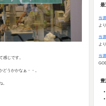
最
当
よ
当
よ
当
って感じです。
GOD
かどうかかなぁ・・。
豊
ね。