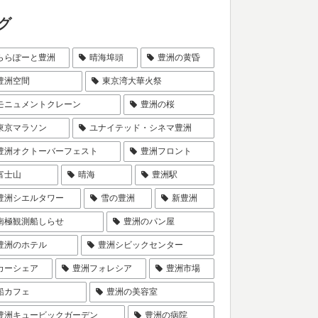
グ
ららぽーと豊洲
晴海埠頭
豊洲の黄昏
豊洲空間
東京湾大華火祭
モニュメントクレーン
豊洲の桜
東京マラソン
ユナイテッド・シネマ豊洲
豊洲オクトーバーフェスト
豊洲フロント
富士山
晴海
豊洲駅
豊洲シエルタワー
雪の豊洲
新豊洲
南極観測船しらせ
豊洲のパン屋
豊洲のホテル
豊洲シビックセンター
カーシェア
豊洲フォレシア
豊洲市場
船カフェ
豊洲の美容室
豊洲キュービックガーデン
豊洲の病院