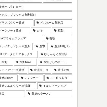
豊洲から見た富士山
ホテルリブマックス豊洲駅前
ブランズタワー豊洲
ビバホーム豊洲店
パークシティ豊洲
台場
福袋
SIAプライムスクエア
有明
ユナイテッドシネマ豊洲
豊市
豊洲IHIビル
NTTデータビルアネックス
ゆりかもめ豊洲駅
日本丸
豊洲Navi
豊洲からの富士山
シティタワーズ豊洲
豊洲五丁目
豊洲の虹
豊洲の銀行
レンタカー
三井住友銀行
豊洲シエルタワー出張所
イルミネーション
東雲
豊洲のラーメン