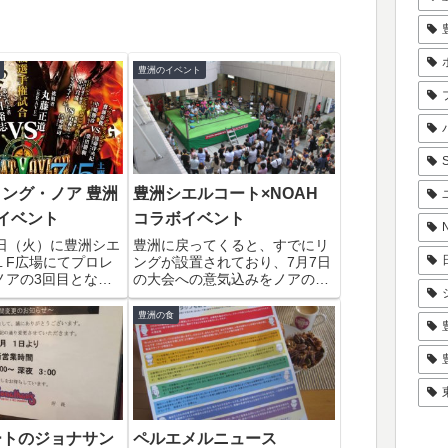
豊洲のイベント
ング・ノア 豊洲
豊洲シエルコート×NOAH
イベント
コラボイベント
1日（火）に豊洲シエ
豊洲に戻ってくると、すでにリ
１F広場にてプロレ
ングが設置されており、7月7日
ノアの3回目となる
の大会への意気込みをノアの出
開催されます。ポス
場選手たちが語っていました。
5日（土）有明コロ
会場は、ご覧のとおりかなりの
豊洲の食
の直前イベントだそ
かなり盛況。観客は100人以上
かなか、好評なんで
は、いたと思います。観客には
当日は、豊洲シエル
子どもたちが多かったので選手
...
たちがあまり...
ートのジョナサン
ペルエメルニュース