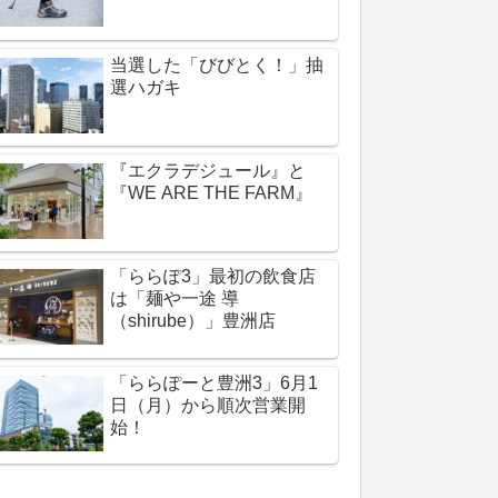
当選した「びびとく！」抽
選ハガキ
『エクラデジュール』と
『WE ARE THE FARM』
「ららぽ3」最初の飲食店
は「麺や一途 導
（shirube）」豊洲店
「ららぽーと豊洲3」6月1
日（月）から順次営業開
始！