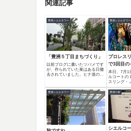
関連記事
豊洲シエルタワー
豊洲シエルタワー
「豊洲５丁目まちづくり」
プロレスリ
で3回目の
以前ブログに書いたツバメです
が、作られていた巣はある日撤
本日、7月
去されていました。ヒナ達の誕
ルコートの
生を想像して楽しみにしていた
スリング・
私にとってはショックな出来事
イベントが
でした。確かにフンとか迷惑な
ターの７月
豊洲シエルタワー
豊洲の食
所もあるかもしれませんが・・
シアム大会
以来この場所でツバメが空を横
うです。な
切る姿は見られま...
しょうね。
コート１F広場
シエルコ
秋ですね。