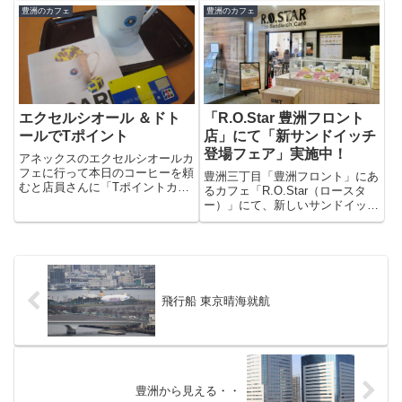
ことにしました。おっ、オープン
みる事にしました。今日は、外で
豊洲のカフェ
豊洲のカフェ
していますね。結構お客さんも入
BBQ、中には団体さんと結構に
っていて、店内は賑やかです。ラ
ぎわっていました。どーーーーー
ンチメニューは、こんな感...
ーーーーーーーーんという...
エクセルシオール ＆ドト
「R.O.Star 豊洲フロント
ールでTポイント
店」にて「新サンドイッチ
登場フェア」実施中！
アネックスのエクセルシオールカ
フェに行って本日のコーヒーを頼
豊洲三丁目「豊洲フロント」にあ
むと店員さんに「Tポイントカー
るカフェ「R.O.Star（ロースタ
ドはお持ちですか？」と聞かれま
ー）」にて、新しいサンドイッチ
した。なんと、昨日からエクセル
が2種類が登場しました!!それが
シオール ＆ドトールでTカードに
こちら「スパムグリル（410
ポイントがつくようになったそう
円）」と「北海道 あんこバター
です。Tカードの使用頻度は高...
（350円）」です。「新サンドウ
ィッチ登場フェア」ということで
どちらを購入しても「チーズステ
飛行船 東京晴海就航
イックケーキ」かプレゼントして
もらえます。
豊洲から見える・・