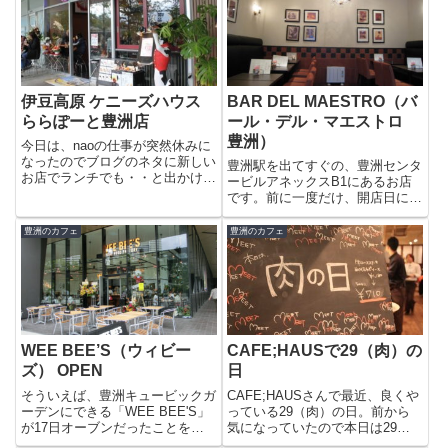
伊豆高原 ケニーズハウス
BAR DEL MAESTRO（バ
ららぽーと豊洲店
ール・デル・マエストロ
豊洲）
今日は、naoの仕事が突然休みに
なったのでブログのネタに新しい
豊洲駅を出てすぐの、豊洲センタ
お店でランチでも・・と出かけて
ービルアネックスB1にあるお店
みると「豊洲フロント」も「らら
です。前に一度だけ、開店日に行
ぽーと豊洲」も結構な人。う〜
った事があります。今日はお茶で
ん、最近の日曜の豊洲あなどりが
もしようかなという時に、店頭の
豊洲のカフェ
豊洲のカフェ
たし・・並ぶのは嫌なので、平日
ドルチェセット（650円）が目に
にしよう（爆）というわけで29...
止まったので入ってみました。開
店当日はすごく混んでいて、お...
WEE BEE’S（ウィビー
CAFE;HAUSで29（肉）の
ズ） OPEN
日
そういえば、豊洲キュービックガ
CAFE;HAUSさんで最近、良くや
ーデンにできる「WEE BEE'S」
っている29（肉）の日。前から
が17日オーブンだったことを思
気になっていたので本日は29日
い出し「ランチ」に出かけてみる
（緊急開催）ということで行って