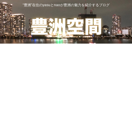
“豊洲”在住のyasuとnaoが豊洲の魅力を紹介するブログ