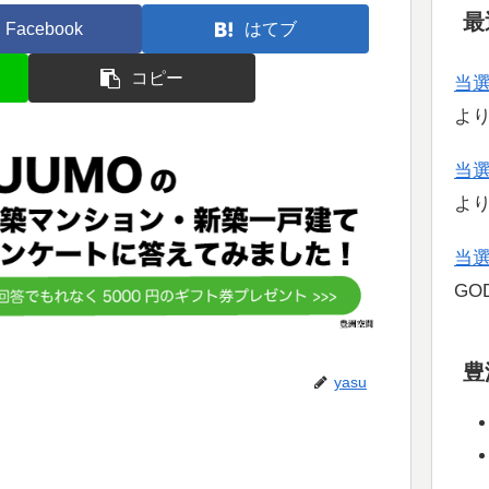
最
Facebook
はてブ
コピー
当
よ
当
よ
当
GOD
豊
yasu