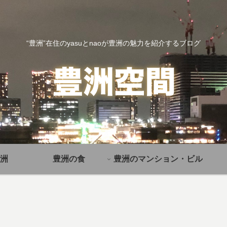
“豊洲”在住のyasuとnaoが豊洲の魅力を紹介するブログ
洲
豊洲の食
豊洲のマンション・ビル