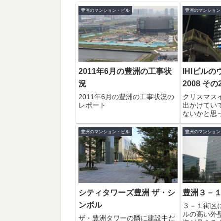
豊洲のマンション・ビル
豊洲のマンション
2011年6月の豊洲の工事状
IHIビル
況
2008 その
2011年6月の豊洲の工事状況の
クリスマス
レポート
出かけてい
ないかと思
ったより早
のでIHIビ
豊洲のマンション・ビル
豊洲のマンション
裏面を確認
カイの左面
マスツリー
トをユニシス.
シティタワーズ豊洲 ザ・シ
豊洲３－
ンボル
３－１街区
ルの高い外
ザ・豊洲タワーの隣に建設中だ