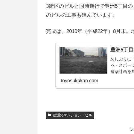
3街区のビルと同時進行で豊洲5丁目の
のビルの工事も進んでいます。
完成は、2010年（平成22年）8月末。
豊洲5丁
久しぶりに
ゥ・スポー
建築計画を
ハムか何か
toyosukukan.com
てビックリ。
豊洲のマンション・ビル