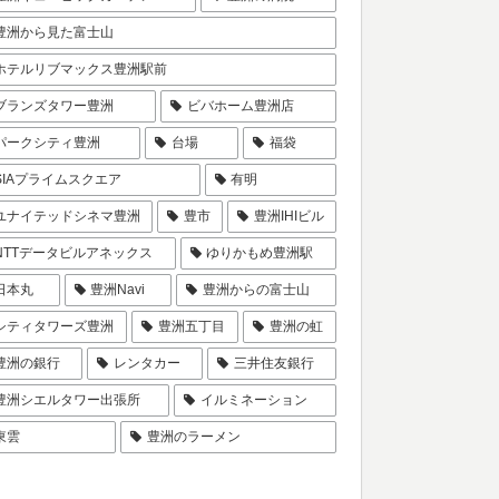
豊洲から見た富士山
ホテルリブマックス豊洲駅前
ブランズタワー豊洲
ビバホーム豊洲店
パークシティ豊洲
台場
福袋
SIAプライムスクエア
有明
ユナイテッドシネマ豊洲
豊市
豊洲IHIビル
NTTデータビルアネックス
ゆりかもめ豊洲駅
日本丸
豊洲Navi
豊洲からの富士山
シティタワーズ豊洲
豊洲五丁目
豊洲の虹
豊洲の銀行
レンタカー
三井住友銀行
豊洲シエルタワー出張所
イルミネーション
東雲
豊洲のラーメン