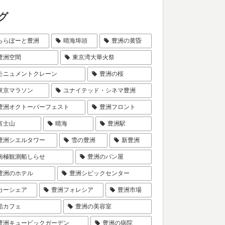
グ
ららぽーと豊洲
晴海埠頭
豊洲の黄昏
豊洲空間
東京湾大華火祭
モニュメントクレーン
豊洲の桜
東京マラソン
ユナイテッド・シネマ豊洲
豊洲オクトーバーフェスト
豊洲フロント
富士山
晴海
豊洲駅
豊洲シエルタワー
雪の豊洲
新豊洲
南極観測船しらせ
豊洲のパン屋
豊洲のホテル
豊洲シビックセンター
カーシェア
豊洲フォレシア
豊洲市場
船カフェ
豊洲の美容室
豊洲キュービックガーデン
豊洲の病院