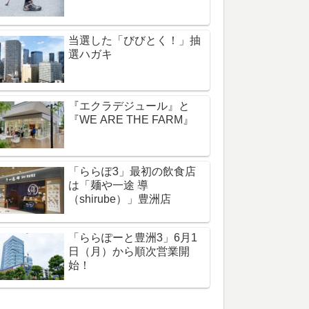
当選した「びびとく！」抽
選ハガキ
『エクラデジュール』と
『WE ARE THE FARM』
「ららぽ3」最初の飲食店
は「麺や一途 導
（shirube）」豊洲店
「ららぽーと豊洲3」6月1
日（月）から順次営業開
始！