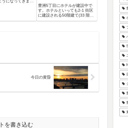
ようになってきまし
豊洲5丁目にホテルが建設中で
－１街区のビルの完
す。ホテルといっても2‐1 街区
日の予定ですが完成
に建設される50階建て(33 階〜
ジがかなり掴めてき
36 階がホテルになる予定)では
ちらには、確かマル
なく、6階建てのビジネスホテ
んが本社を移転して
ルのようです。場所は、うるお
って...
いの木かげ道路にあるメトロコ
ープ第一豊洲を通り過ぎたすぐ
の...
今日の黄昏
トを書き込む