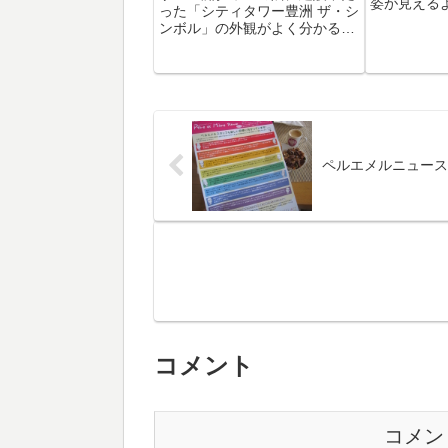
姿が見える
った「シティタワー豊洲 ザ・シ
た。豊洲３
ンボル」の外観がよく分かるよ
成は9月末
うになってきました。地上44
時のイメー
階・地下1階。2010年03月(平成
ました。こ
22年03月)完成予定となってい
ハニチロさ
ます。もう、すぐですね。で
くる予定にな
も、ここの情報ってあんまり無
いん...
ペルエメルニュース
コメント
コメン