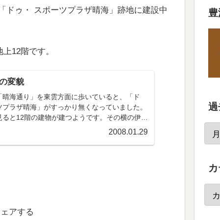
「ドゥ・ スポーツプラザ晴海」跡地に建設中
豊
地上12階です。
目の変貌
「晴海通り」を東雲方面に歩いていると、「ド
過
ツプラザ晴海」がすっかり無くなっていました。
見ると12階の建物が建つようです。その横の伊藤
の建物があった場所もすっかり駐車場になってい
2008.01.29
豊洲は、油断...
カ
シェアする