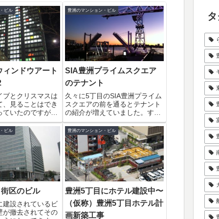
・ビル
豊洲のマンション・ビル
タ
のウィンドウアート
SIA豊洲プライムスクエア
2
のテナント
イブとクリスマスは
久々に5丁目のSIA豊洲プライム
て、見ることはでき
スクエアの前を通るとテナント
っていたのですが思
の紹介が増えていました。すで
く帰ることが出来た
にオープンしているのが「鉄板
ルのウィンドアートの
焼野菜 恵煉 ENERU」（１０/１
・ビル
豊洲のマンション・ビル
に行きました。トナ
０オープン）と「個室 豊洲ダイ
は・・・白いクリス
ニング 梟 FUKUROU」（１０/
でした！こんなアー
２６オープン）。この...
..
１街区のビル
豊洲5丁目にホテル建設中〜
（仮称）豊洲5丁目ホテル計
に建設されているビ
壁が撤去されてその
画新築工事