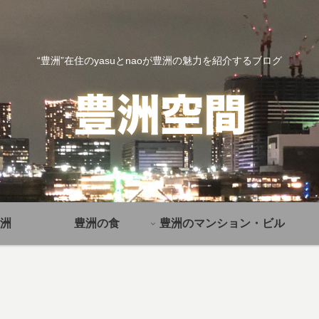
“豊洲”在住のyasuとnaoが豊洲の魅力を紹介するブログ
洲
豊洲の食
豊洲のマンション・ビル