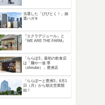
当選した「びびとく！」抽
選ハガキ
『エクラデジュール』と
『WE ARE THE FARM』
「ららぽ3」最初の飲食店
は「麺や一途 導
（shirube）」豊洲店
「ららぽーと豊洲3」6月1
日（月）から順次営業開
始！