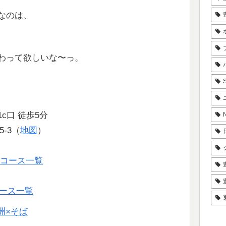
なのは、
わって欲しいな〜っ。
c口 徒歩5分
5-3（
地図
）
店のコース一覧
場のコース一覧
洲×そば