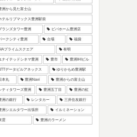
豊洲から見た富士山
ホテルリブマックス豊洲駅前
ブランズタワー豊洲
ビバホーム豊洲店
パークシティ豊洲
台場
福袋
SIAプライムスクエア
有明
ユナイテッドシネマ豊洲
豊市
豊洲IHIビル
NTTデータビルアネックス
ゆりかもめ豊洲駅
日本丸
豊洲Navi
豊洲からの富士山
シティタワーズ豊洲
豊洲五丁目
豊洲の虹
豊洲の銀行
レンタカー
三井住友銀行
豊洲シエルタワー出張所
イルミネーション
東雲
豊洲のラーメン