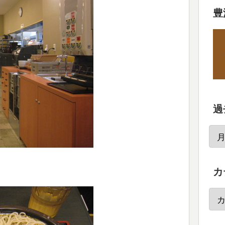
豊
過
カ