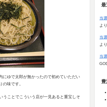
最
当
よ
当
よ
当
GOD
内にゆで太郎が無かったので初めていただい
豊
りの味です。
ということでこういう店が一見あると重宝しそ