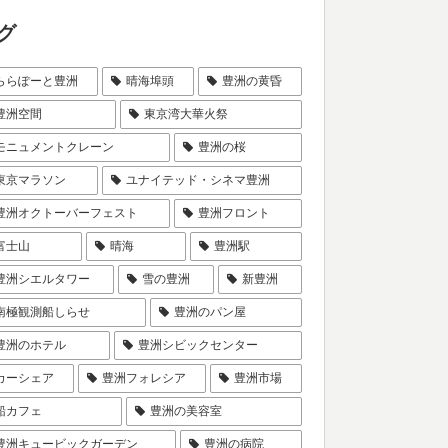
グ
ららぽーと豊洲
晴海埠頭
豊洲の黄昏
豊洲空間
東京湾大華火祭
モニュメントクレーン
豊洲の桜
東京マラソン
ユナイテッド・シネマ豊洲
豊洲オクトーバーフェスト
豊洲フロント
富士山
晴海
豊洲駅
豊洲シエルタワー
雪の豊洲
新豊洲
南極観測船しらせ
豊洲のパン屋
豊洲のホテル
豊洲シビックセンター
カーシェア
豊洲フォレシア
豊洲市場
船カフェ
豊洲の美容室
豊洲キュービックガーデン
豊洲の病院