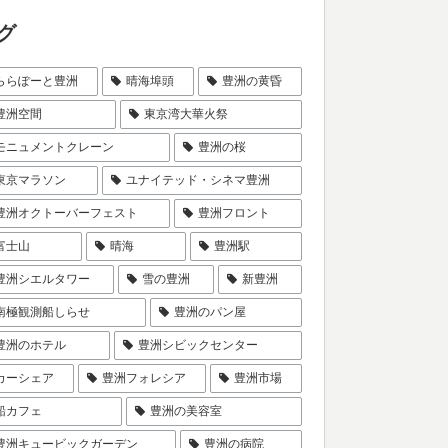
グ
ららぽーと豊洲
晴海埠頭
豊洲の黄昏
豊洲空間
東京湾大華火祭
モニュメントクレーン
豊洲の桜
東京マラソン
ユナイテッド・シネマ豊洲
豊洲オクトーバーフェスト
豊洲フロント
富士山
晴海
豊洲駅
豊洲シエルタワー
雪の豊洲
新豊洲
南極観測船しらせ
豊洲のパン屋
豊洲のホテル
豊洲シビックセンター
カーシェア
豊洲フォレシア
豊洲市場
船カフェ
豊洲の美容室
豊洲キュービックガーデン
豊洲の病院