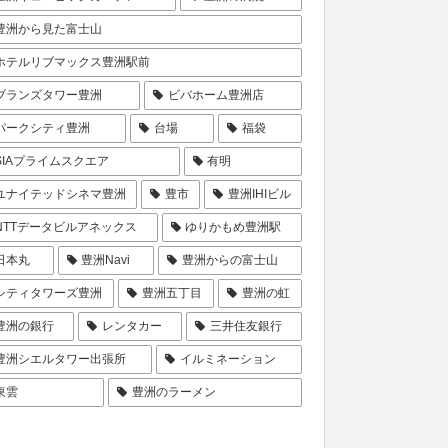
豊洲から見た富士山
ホテルリブマックス豊洲駅前
ブランズタワー豊洲
ビバホーム豊洲店
パークシティ豊洲
台場
福袋
SIAプライムスクエア
有明
ユナイテッドシネマ豊洲
豊市
豊洲IHIビル
NTTデータビルアネックス
ゆりかもめ豊洲駅
日本丸
豊洲Navi
豊洲からの富士山
シティタワーズ豊洲
豊洲五丁目
豊洲の虹
豊洲の銀行
レンタカー
三井住友銀行
豊洲シエルタワー出張所
イルミネーション
東雲
豊洲のラーメン