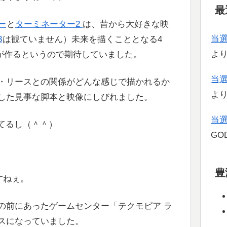
最
ー
と
ターミネーター2
は、昔から大好きな映
当
3
は観ていません）未来を描くこととなる4
よ
が作るというので期待していました。
当
・リースとの関係がどんな感じで描かれるか
よ
した見事な脚本と映像にしびれました。
当
出てるし（＾＾）
GOD
豊
すねぇ。
の前にあったゲームセンター「テクモピア ラ
スになっていました。