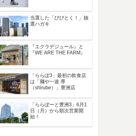
当選した「びびとく！」抽
選ハガキ
『エクラデジュール』と
『WE ARE THE FARM』
「ららぽ3」最初の飲食店
は「麺や一途 導
（shirube）」豊洲店
「ららぽーと豊洲3」6月1
日（月）から順次営業開
始！