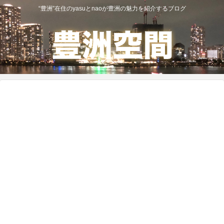
“豊洲”在住のyasuとnaoが豊洲の魅力を紹介するブログ