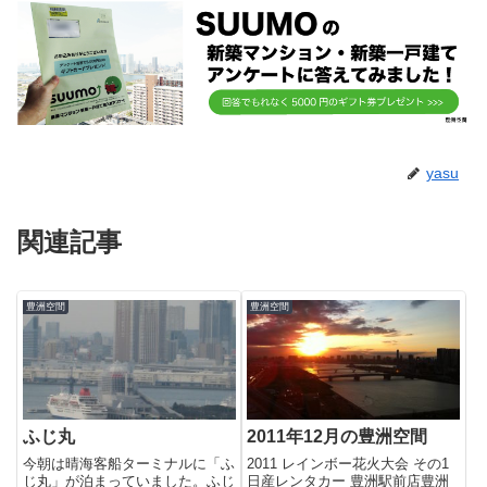
yasu
関連記事
豊洲空間
豊洲空間
ふじ丸
2011年12月の豊洲空間
今朝は晴海客船ターミナルに「ふ
2011 レインボー花火大会 その1
じ丸」が泊まっていました。ふじ
日産レンタカー 豊洲駅前店豊洲