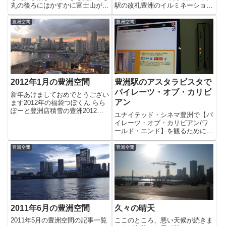
丸の後ろにはかすかに富士山が…
駅の改札豊洲のイルミネーション
だんだん晴れて来て日光で船体が
2011お台場レインボー花火 2011
白く輝いて見えます。消防船また
その2バークタワー豊洲2011年
豊洲空間
豊洲空間
やってる？今日はお正月の１日と
は、豊洲空間に遊びに来ていただ
違って沢山の船が通っているので
きありがとうございました。引き
少々危なっかしかったです。こ
続き、豊洲情...
ち...
2012年1月の豊洲空間
豊洲駅のアスタラビスタで
パイレーツ・オブ・カリビ
新年あけましておめでとうござい
アン
ます2012年の福袋つぼくん らら
ぽーと豊洲店積雪の豊洲2012年1
ユナイテッド・シネマ豊洲で【パ
月の豊洲の工事状況「豊洲空間」
イレーツ・オブ・カリビアン/ワ
にアクセスができなくなっていた
ールド・エンド】を観るためにま
のは、一時的なものだと思ってい
だ、観ていない第2作【パイレー
たのですがそうではありませんで
ツ・オブ・カリビアン／デッドマ
豊洲空間
豊洲空間
した。せっかく訪問して...
ンズ・チェスト】を豊洲駅にある
アスタラビスタで借りてみまし
た。DVDを選択するとクレジッ
ト...
2011年6月の豊洲空間
久々の晴天
2011年5月の豊洲空間の記事一覧
ここのところ、悪い天候が続きま