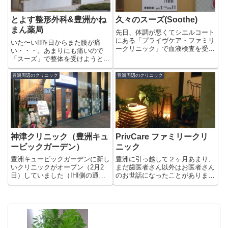
とよす整形外科&豊洲かね
久々のスーズ(Soothe)
まん薬局
先日、体調が悪くてシエルコート
にある「プライヴケア・ファミリ
いた〜い!!昨日からまた腰が痛
ークリニック」で血液検査を受け
い・・・。あまりにも痛いので
るも結果は全くの健康体^^;どう
「スーズ」で整体を受けようと思
やら、精神的なところから体調不
ったら営業しているのは水曜〜土
良になっているようでした。治療
曜まで(^_^;)仕方がないので近く
豊洲周辺のクリニック
豊洲周辺のクリニック
には、身体をほぐすのも良いと言
の東京フロントコート・クリニッ
うことで吉野家があるトヨスピ...
クステーションの「とよす整形外
科」に行ってみることにしま...
神津クリニック（豊洲キュ
PrivCare ファミリークリ
ービックガーデン）
ニック
豊洲キュービックガーデンに新し
豊洲に引っ越して２ヶ月あまり、
いクリニックがオープン（2月2
まだ歯医者さん以外はお医者さん
日）していました（IHI側の通り
のお世話になったことがありませ
です）おや？院内を見てみると巨
んでした。数日前、珍しく猛ダッ
大な物体が・・なんだ？キリ
シュしたせいで翌日から足が痛く
ン！？どうやら、病院のマークみ
なり、しばらくがまんして歩いて
たいですね。巨大なぬいぐるみの
いたのですが、やはり大晦日、お
せいで一瞬、小児科かと思ったの
正月は歩く時期、そのうえ医院
で...
が...