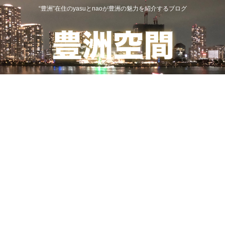
“豊洲”在住のyasuとnaoが豊洲の魅力を紹介するブログ