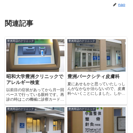
nao
関連記事
豊洲周辺のクリニック
豊洲周辺のクリニック
昭和大学豊洲クリニックで
豊洲パークシティ皮膚科
アレルギー検査
夏にあせもかと思っていたしっし
んがなかなか治らないので、皮膚
以前目の症状があってから月一回
科へいくことにしました。しかし
ペースで行っている眼科です。再
気付けばもう１２時回ってる…い
診の時はこの機械に診察カードを
つも行っているシエルタワーの皮
通すと、受付票が発行されます。
膚科はお昼休みのはず。。どこか
眼科の場所まで行き、クリアファ
豊洲周辺のクリニック
豊洲周辺のクリニック
まだ開いているところはないかと
イルにその受付票を入れて待つ仕
探すと、パークシティの皮膚科
組みです。いつも眼科の前は誰か
な...
しら待っています。先月は視
力、...