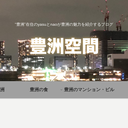
“豊洲”在住のyasuとnaoが豊洲の魅力を紹介するブログ
洲
豊洲の食
豊洲のマンション・ビル