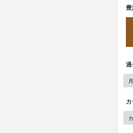
豊
過
カ