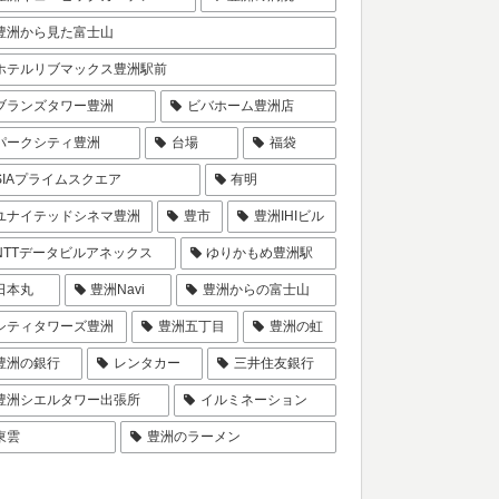
豊洲から見た富士山
ホテルリブマックス豊洲駅前
ブランズタワー豊洲
ビバホーム豊洲店
パークシティ豊洲
台場
福袋
SIAプライムスクエア
有明
ユナイテッドシネマ豊洲
豊市
豊洲IHIビル
NTTデータビルアネックス
ゆりかもめ豊洲駅
日本丸
豊洲Navi
豊洲からの富士山
シティタワーズ豊洲
豊洲五丁目
豊洲の虹
豊洲の銀行
レンタカー
三井住友銀行
豊洲シエルタワー出張所
イルミネーション
東雲
豊洲のラーメン