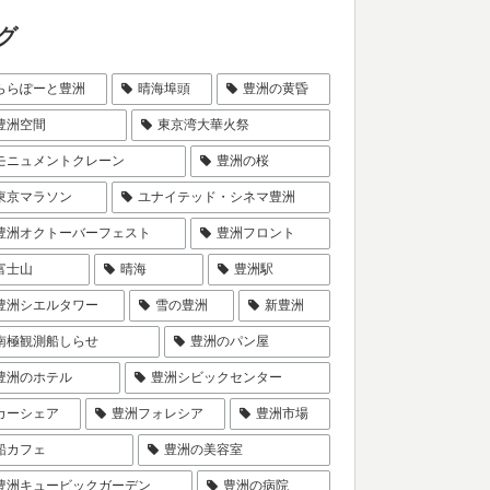
グ
ららぽーと豊洲
晴海埠頭
豊洲の黄昏
豊洲空間
東京湾大華火祭
モニュメントクレーン
豊洲の桜
東京マラソン
ユナイテッド・シネマ豊洲
豊洲オクトーバーフェスト
豊洲フロント
富士山
晴海
豊洲駅
豊洲シエルタワー
雪の豊洲
新豊洲
南極観測船しらせ
豊洲のパン屋
豊洲のホテル
豊洲シビックセンター
カーシェア
豊洲フォレシア
豊洲市場
船カフェ
豊洲の美容室
豊洲キュービックガーデン
豊洲の病院