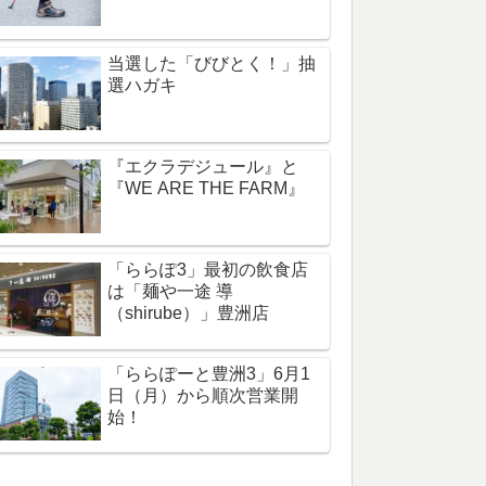
当選した「びびとく！」抽
選ハガキ
『エクラデジュール』と
『WE ARE THE FARM』
「ららぽ3」最初の飲食店
は「麺や一途 導
（shirube）」豊洲店
「ららぽーと豊洲3」6月1
日（月）から順次営業開
始！