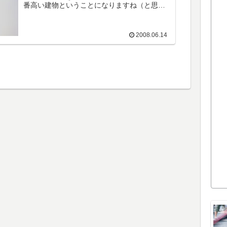
番高い建物ということになりますね（と思っ
たらパークシティ豊洲は52階でした）広角レ
ンズで撮影するとすごいバースです（笑）...
2008.06.14