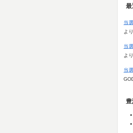
最
当
よ
当
よ
当
GOD
豊